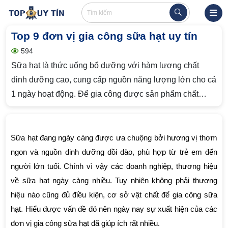
Top 9 đơn vị gia công sữa hạt uy tín
594
Sữa hạt là thức uống bổ dưỡng với hàm lượng chất
dinh dưỡng cao, cung cấp nguồn năng lượng lớn cho cả
1 ngày hoạt động. Để gia công được sản phẩm chất
lượng phải tìm đến đơn vị uy tín, bài viết này Top9uytin
sẽ giới thiệu cho bạn Top 9 đơn vị gia công sữa hạt uy
tín.
Sữa hạt đang ngày càng được ưa chuộng bởi hương vị thơm 
ngon và nguồn dinh dưỡng dồi dào, phù hợp từ trẻ em đến 
người lớn tuổi. Chính vì vậy các doanh nghiệp, thương hiệu 
về sữa hạt ngày càng nhiều. Tuy nhiên không phải thương 
hiệu nào cũng đủ điều kiện, cơ sở vật chất để gia công sữa 
hạt. Hiểu được vấn đề đó nên ngày nay sự xuất hiện của các 
đơn vị gia công sữa hạt đã giúp ích rất nhiều.